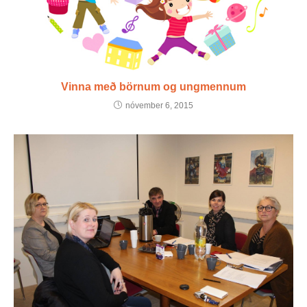
Vinna með börnum og ungmennum
nóvember 6, 2015