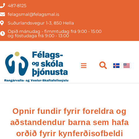
487-8125
felagsmal@felagsmal.is
Suðurlandsvegur 1-3, 850 Hella
Opið mánudag - fimmtudag frá 9:00 - 15:00
og föstudaga frá 9:00 - 13:00
Opnir fundir fyrir foreldra og
aðstandendur barna sem hafa
orðið fyrir kynferðisofbeldi