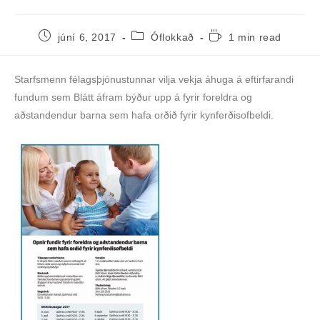
júní 6, 2017
Óflokkað
1 min read
Starfsmenn félagsþjónustunnar vilja vekja áhuga á eftirfarandi
fundum sem Blátt áfram býður upp á fyrir foreldra og
aðstandendur barna sem hafa orðið fyrir kynferðisofbeldi.