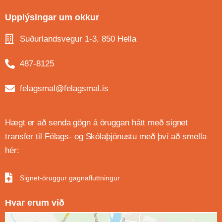
Upplýsingar um okkur
Suðurlandsvegur 1-3, 850 Hella
487-8125
felagsmal@felagsmal.is
Hægt er að senda gögn á öruggan hátt með signet
transfer til Félags- og Skólaþjónustu með því að smella
hér:
Signet-öruggur gagnafluttningur
Hvar erum við