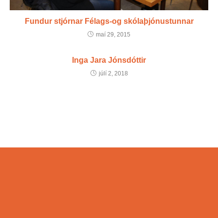
Fundur stjórnar Félags-og skólaþjónustunnar
maí 29, 2015
Inga Jara Jónsdóttir
júlí 2, 2018