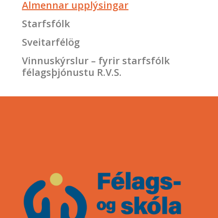
Almennar upplýsingar
Starfsfólk
Sveitarfélög
Vinnuskýrslur – fyrir starfsfólk
félagsþjónustu R.V.S.