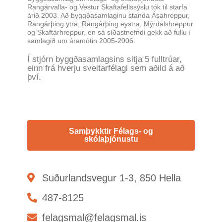
Rangárvalla- og Vestur Skaftafellssýslu tók til starfa
árið 2003. Að byggðasamlaginu standa Ásahreppur,
Rangárþing ytra, Rangárþing eystra, Mýrdalshreppur
og Skaftárhreppur, en sá síðastnefndi gekk að fullu í
samlagið um áramótin 2005-2006.
Í stjórn byggðasamlagsins sitja 5 fulltrúar,
einn frá hverju sveitarfélagi sem aðild á að
því.
Samþykktir Félags- og
skólaþjónustu
Suðurlandsvegur 1-3, 850 Hella
487-8125
felagsmal@felagsmal.is