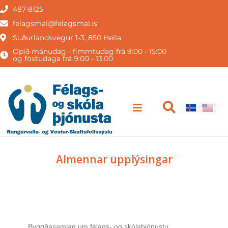
487-8125
felagsmal@felagsmal.is
Suðurlandsvegur 1-3, 850 Hella
Opið mánudag - fimmtudag frá 9:00 - 15:00
og föstudaga frá 9:00 - 13:00
Almennar upplýsingar
Samþykktir Félags- og Skólaþjónustu
Byggðasamlag um félags- og skólaþjónustu