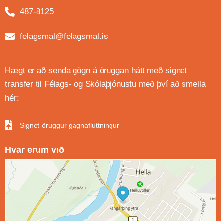
487-8125
felagsmal@felagsmal.is
Hægt er að senda gögn á öruggan hátt með signet
transfer til Félags- og Skólaþjónustu með því að smella
hér:
Signet-öruggur gagnafluttningur
Hvar erum við