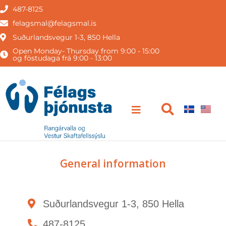
487-8125
felagsmal@felagsmal.is
Suðurlandsvegur 1-3, 850 Hella
Open Monday- Thursday from 9:00 - 15:00
og föstudaga frá 9:00 - 13:00
General information
Suðurlandsvegur 1-3, 850 Hella
487-8125