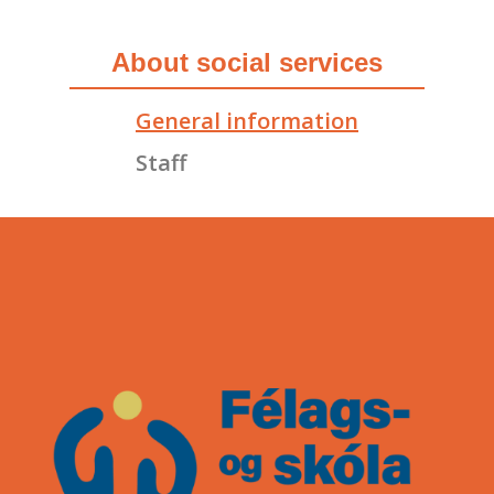
About social services
General information
Staff