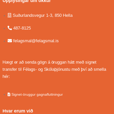
Upplýsingar um okkur
Suðurlandsvegur 1-3, 850 Hella
487-8125
felagsmal@felagsmal.is
Hægt er að senda gögn á öruggan hátt með signet
transfer til Félags- og Skólaþjónustu með því að smella
hér:
Signet-öruggur gagnafluttningur
Hvar erum við