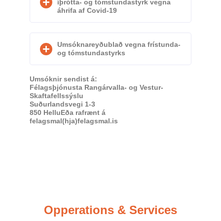
íþrótta- og tómstundastyrk vegna
áhrifa af Covid-19
Umsóknareyðublað vegna frístunda-
og tómstundastyrks
Umsóknir sendist á:
Félagsþjónusta Rangárvalla- og Vestur-
Skaftafellssýslu
Suðurlandsvegi 1-3
850 HelluEða rafrænt á
felagsmal(hja)felagsmal.is
Opperations & Services