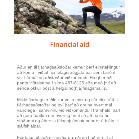
Financial aid
Áður en til fjárhagsaðstoðar kemur þarf einstaklingur
að koma í viðtal hjá félagsráðgjafa þar sem farið er
yfir fjármál og aðstæður viðkomandi. Hægt er að
panta viðtalstíma í síma 487-8125 eða með því að
senda okkur póst á helgalind(hja)felagsmal.is.
Miklir fjárhagserfiðleikar veita einir og sér ekki rétt til
fjárhagsaðstoðar og því þarf að greina hvert mál
vandlega í samvinnu við viðkomandi. Í framhaldi þarf
að gera áætlun um hvernig unnt sé að bæta úr
stöðunni og áhersla félagsþjónustunnar er á hjálp til
sjálfshjálpar.
Fjárhagsaðstoð er neyðarúrræði og það er eitt af