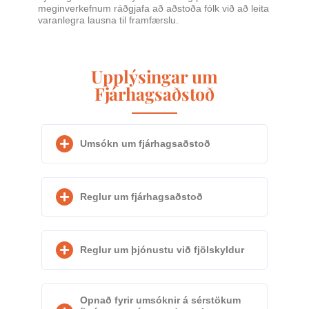
meginverkefnum ráðgjafa að aðstoða fólk við að leita
varanlegra lausna til framfærslu.
Upplýsingar um
Fjárhagsaðstoð
Umsókn um fjárhagsaðstoð
Reglur um fjárhagsaðstoð
Reglur um þjónustu við fjölskyldur
Opnað fyrir umsóknir á sérstökum