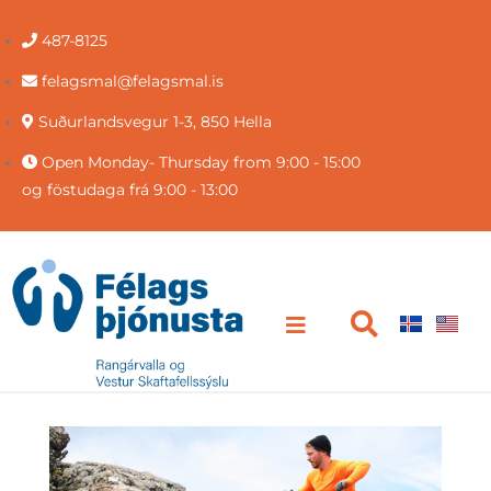
487-8125
felagsmal@felagsmal.is
Suðurlandsvegur 1-3, 850 Hella
Open Monday- Thursday from 9:00 - 15:00
og föstudaga frá 9:00 - 13:00