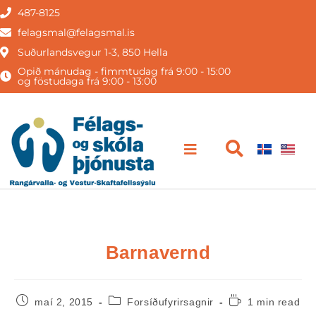
487-8125
felagsmal@felagsmal.is
Suðurlandsvegur 1-3, 850 Hella
Opið mánudag - fimmtudag frá 9:00 - 15:00
og föstudaga frá 9:00 - 13:00
Barnavernd
maí 2, 2015
Forsíðufyrirsagnir
1 min read