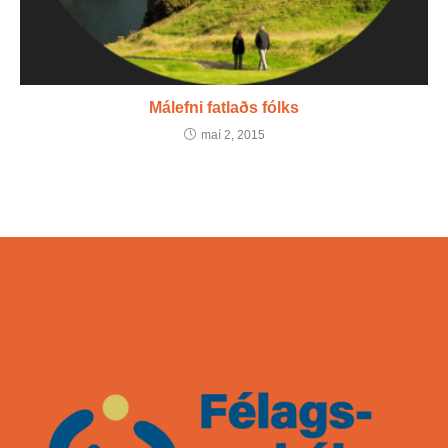
Málefni fatlaðs fólks
maí 2, 2015