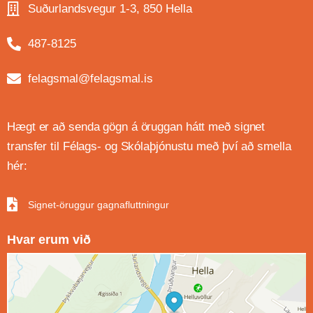
Suðurlandsvegur 1-3, 850 Hella
487-8125
felagsmal@felagsmal.is
Hægt er að senda gögn á öruggan hátt með signet
transfer til Félags- og Skólaþjónustu með því að smella
hér:
Signet-öruggur gagnafluttningur
Hvar erum við