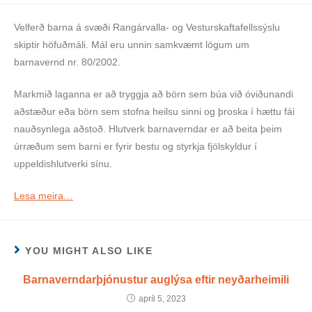
Velferð barna á svæði Rangárvalla- og Vesturskaftafellssýslu
skiptir höfuðmáli. Mál eru unnin samkvæmt lögum um
barnavernd nr. 80/2002.
Markmið laganna er að tryggja að börn sem búa við óviðunandi
aðstæður eða börn sem stofna heilsu sinni og þroska í hættu fái
nauðsynlega aðstoð. Hlutverk barnaverndar er að beita þeim
úrræðum sem barni er fyrir bestu og styrkja fjölskyldur í
uppeldishlutverki sínu.
Lesa meira…
YOU MIGHT ALSO LIKE
Barnaverndarþjónustur auglýsa eftir neyðarheimili
apríl 5, 2023