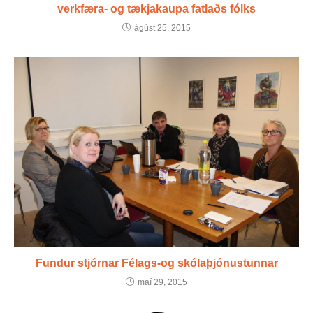
verkfæra- og tækjakaupa fatlaðs fólks
ágúst 25, 2015
Fundur stjórnar Félags-og skólaþjónustunnar
maí 29, 2015