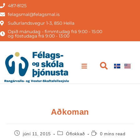
487-8125
felagsmal@felagsmal.is
Suðurlandsvegur 1-3, 850 Hella
Opið mánudag - fimmtudag frá 9:00 - 15:00
og föstudaga frá 9:00 - 13:00
Aðkoman
júní 11, 2015
Óflokkað
0 mins read