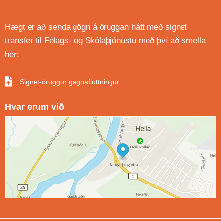
Hægt er að senda gögn á öruggan hátt með signet
transfer til Félags- og Skólaþjónustu með því að smella
hér:
Signet-öruggur gagnafluttningur
Hvar erum við