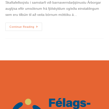
Skaftafellssýslu í samstarfi við barnaverndarþjónustu Árborgar
auglýsa eftir umsóknum frá fjölskyldum og/eða einstaklingum
sem eru tilbúin til að veita börnum móttöku á…
Continue Reading