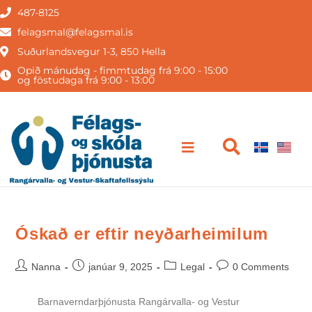
487-8125
felagsmal@felagsmal.is
Suðurlandsvegur 1-3, 850 Hella
Opið mánudag - fimmtudag frá 9:00 - 15:00
og föstudaga frá 9:00 - 13:00
Óskað er eftir neyðarheimilum
Nanna
janúar 9, 2025
Legal
0 Comments
Barnaverndarþjónusta Rangárvalla- og Vestur