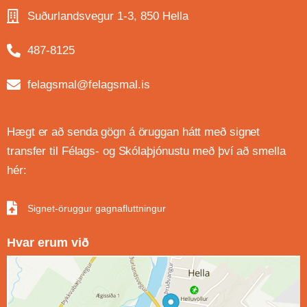
Suðurlandsvegur 1-3, 850 Hella
487-8125
felagsmal@felagsmal.is
Hægt er að senda gögn á öruggan hátt með signet
transfer til Félags- og Skólaþjónustu með því að smella
hér:
Signet-öruggur gagnafluttningur
Hvar erum við