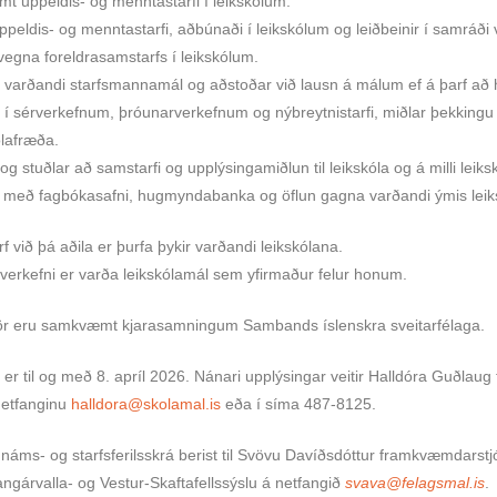
amt uppeldis- og menntastarfi í leikskólum.
ppeldis- og menntastarfi, aðbúnaði í leikskólum og leiðbeinir í samráði 
 vegna foreldrasamstarfs í leikskólum.
 varðandi starfsmannamál og aðstoðar við lausn á málum ef á þarf að 
 í sérverkefnum, þróunarverkefnum og nýbreytnistarfi, miðlar þekking
ólafræða.
 og stuðlar að samstarfi og upplýsingamiðlun til leikskóla og á milli leiks
 með fagbókasafni, hugmyndabanka og öflun gagna varðandi ýmis leik
f við þá aðila er þurfa þykir varðandi leikskólana.
verkefni er varða leikskólamál sem yfirmaður felur honum.
jör eru samkvæmt kjarasamningum Sambands íslenskra sveitarfélaga.
er til og með 8. apríl 2026. Nánari upplýsingar veitir Halldóra Guðlaug 
netfanginu
halldora@skolamal.is
eða í síma 487-8125.
áms- og starfsferilsskrá berist til Svövu Davíðsdóttur framkvæmdarstj
ngárvalla- og Vestur-Skaftafellssýslu á netfangið
svava@felagsmal.is
.