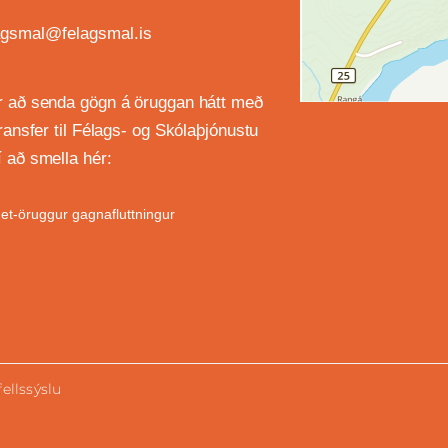
agsmal@felagsmal.is
 að senda gögn á öruggan hátt með
transfer til Félags- og Skólaþjónustu
 að smella hér:
et-öruggur gagnafluttningur
ellssýslu