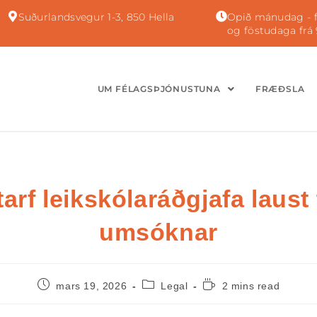
Suðurlandsvegur 1-3, 850 Hella
Opið mánudag - f
og föstudaga frá 
UM FÉLAGSÞJÓNUSTUNA
FRÆÐSLA
tarf leikskólaráðgjafa laust t
umsóknar
mars 19, 2026
Legal
2 mins read