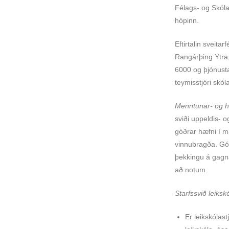
Félags- og Skólaþ
hópinn.
Eftirtalin sveita
Rangárþing Ytra,
6000 og þjónusta
teymisstjóri skól
Menntunar- og h
sviði uppeldis- 
góðrar hæfni í m
vinnubragða. Góð 
þekkingu á gagn
að notum.
Starfssvið leiksk
Er leikskólas