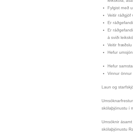
leikskóla, ás
Fylgist með u
Veitir ráðgjöf
Er ráðgefandi
Er ráðgefandi
á sviði leiksk
Veitir fræðslu
Hefur umsjón
Hefur samstar
Vinnur önnur 
Laun og starfsk
Umsóknarfrestur 
skólaþjónustu í 
Umsóknir ásamt n
skólaþjónustu Ra