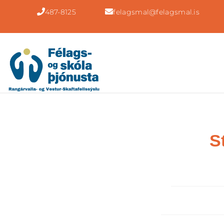
487-8125
felagsmal@felagsmal.is
S