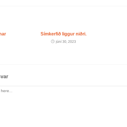
nar
Símkerfið liggur niðri.
júní 30, 2023
svar