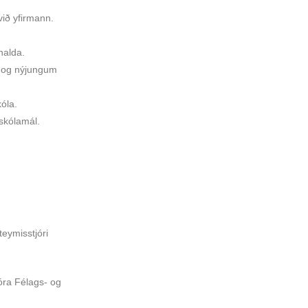
við yfirmann.
halda.
u og nýjungum
kóla.
skólamál.
teymisstjóri
óra Félags- og