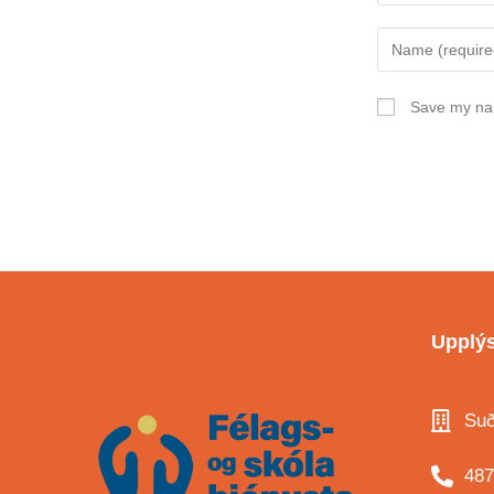
Save my nam
Upplýs
Suð
487