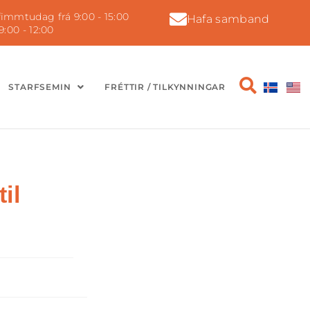
immtudag frá 9:00 - 15:00
Hafa samband
9:00 - 12:00
STARFSEMIN
FRÉTTIR / TILKYNNINGAR
il