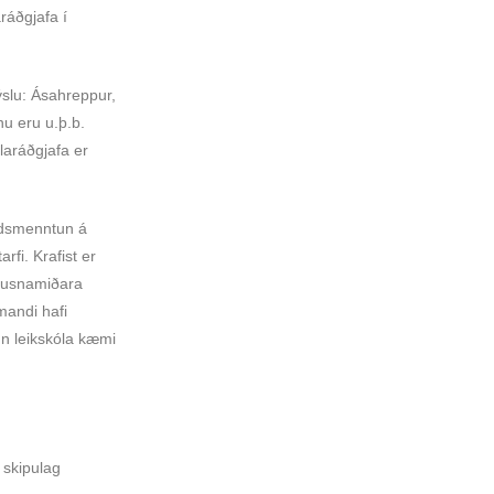
ráðgjafa í
ýslu: Ásahreppur,
u eru u.þ.b.
laráðgjafa er
ldsmenntun á
fi. Krafist er
lausnamiðara
mandi hafi
n leikskóla kæmi
 skipulag