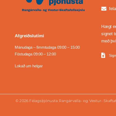
fel
Hægt er
signet 
Afgreiðslutími
með því
Mánudaga – fimmtudaga 09:00 – 15:00
Föstudaga 09:00 – 12:00
Sign
Lokað um helgar
©
2026
Félagsþjónusta Rangárvalla- og Vestur- Skaftaf