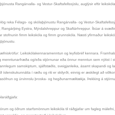
jónusta Rangárvalla- og Vestur-Skaftafellssýslu, auglýsir eftir leikskóla
rfélög reka Félags- og skólaþjónustu Rangárvalla- og Vestur-Skaftafellss
 Rangárþing Eystra, Mýrdalshreppur og Skaftárhreppur. Íbúar á svæðin
r stofnunin fimm leikskóla og fimm grunnskóla. Næsti yfirmaður leikskó
aþjónustu.
æfniskröfur
: Leikskólakennaramenntun og leyfisbréf kennara. Framha
og menntunarfræða og/eða stjórnunar eða önnur menntun sem nýtist í star
annlegum samskiptum, sjálfstæðis, sveigjanleika, ásamt skapandi og 
íslenskukunnátta í ræðu og riti er skilyrði, einnig er æskilegt að viðko
asöfnun og úrvinnslu þroska- og hegðunarmælitækja. Þekking á stjórnu
ólaráðgjafa:
tjórum og öðrum starfsmönnum leikskóla til ráðgjafar um fagleg málefni,