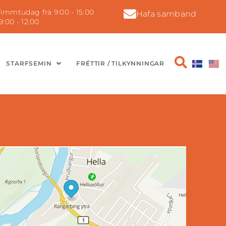
immtudag frá 9:00 - 15:00
Hafa samband
9:00 - 12:00
STARFSEMIN
FRÉTTIR / TILKYNNINGAR