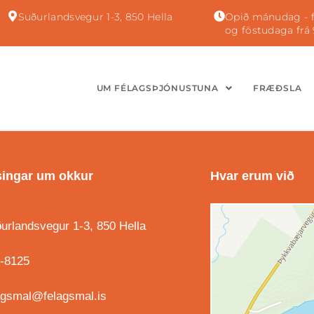
Suðurlandsvegur 1-3, 850 Hella
Opið mánudag - f
og föstudaga frá 
UM FÉLAGSÞJÓNUSTUNA
FRÆÐSLA
ingar um okkur
Hvar erum við
urlandsvegur 1-3, 850 Hella
-8125
agsmal@felagsmal.is