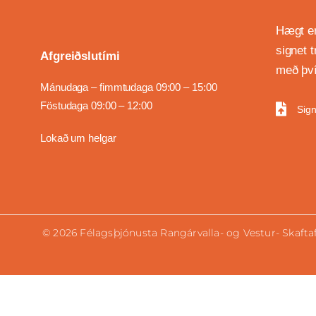
Hægt er
signet 
Afgreiðslutími
með því
Mánudaga – fimmtudaga 09:00 – 15:00
Föstudaga 09:00 – 12:00
Sign
Lokað um helgar
©
2026
Félagsþjónusta Rangárvalla- og Vestur- Skaftaf