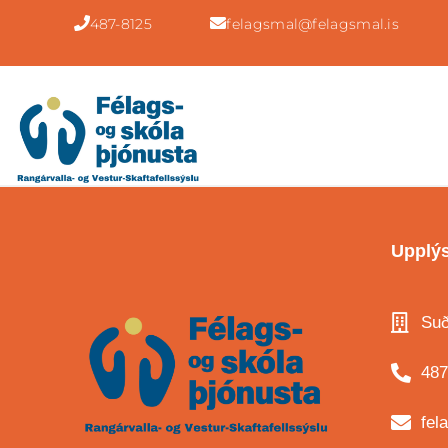
487-8125
felagsmal@felagsmal.is
Upplýs
Suð
487
fel