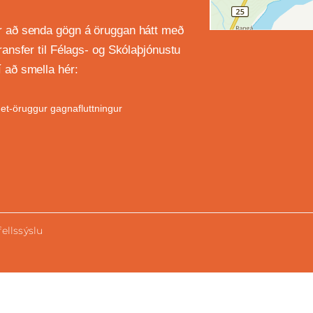
 að senda gögn á öruggan hátt með
transfer til Félags- og Skólaþjónustu
 að smella hér:
et-öruggur gagnafluttningur
ellssýslu