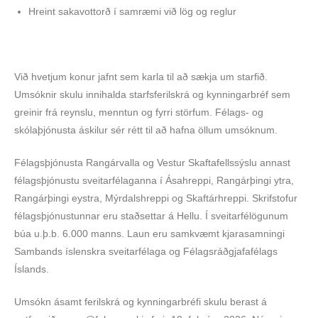
Hreint sakavottorð í samræmi við lög og reglur
Við hvetjum konur jafnt sem karla til að sækja um starfið.
Umsóknir skulu innihalda starfsferilskrá og kynningarbréf sem
greinir frá reynslu, menntun og fyrri störfum. Félags- og
skólaþjónusta áskilur sér rétt til að hafna öllum umsóknum.
Félagsþjónusta Rangárvalla og Vestur Skaftafellssýslu annast
félagsþjónustu sveitarfélaganna í Ásahreppi, Rangárþingi ytra,
Rangárþingi eystra, Mýrdalshreppi og Skaftárhreppi. Skrifstofur
félagsþjónustunnar eru staðsettar á Hellu. Í sveitarfélögunum
búa u.þ.b. 6.000 manns. Laun eru samkvæmt kjarasamningi
Sambands íslenskra sveitarfélaga og Félagsráðgjafafélags
Íslands.
Umsókn ásamt ferilskrá og kynningarbréfi skulu berast á