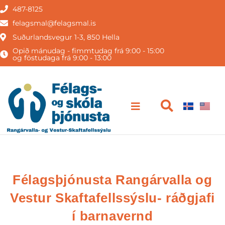
487-8125
felagsmal@felagsmal.is
Suðurlandsvegur 1-3, 850 Hella
Opið mánudag - fimmtudag frá 9:00 - 15:00
og föstudaga frá 9:00 - 13:00
Félagsþjónusta Rangárvalla og
Vestur Skaftafellssýslu- ráðgjafi
í barnavernd