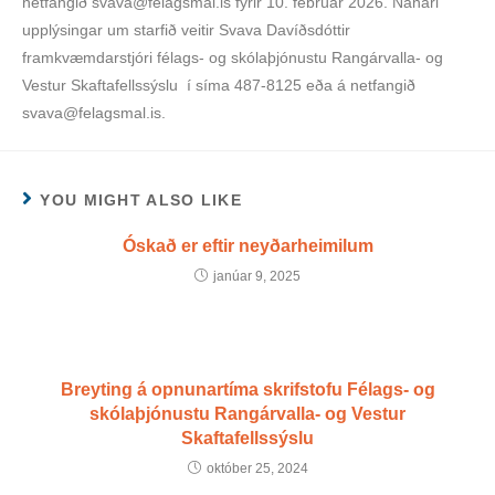
netfangið svava@felagsmal.is fyrir 10. febrúar 2026. Nánari
upplýsingar um starfið veitir Svava Davíðsdóttir
framkvæmdarstjóri félags- og skólaþjónustu Rangárvalla- og
Vestur Skaftafellssýslu í síma 487-8125 eða á netfangið
svava@felagsmal.is.
YOU MIGHT ALSO LIKE
Óskað er eftir neyðarheimilum
janúar 9, 2025
Breyting á opnunartíma skrifstofu Félags- og
skólaþjónustu Rangárvalla- og Vestur
Skaftafellssýslu
október 25, 2024