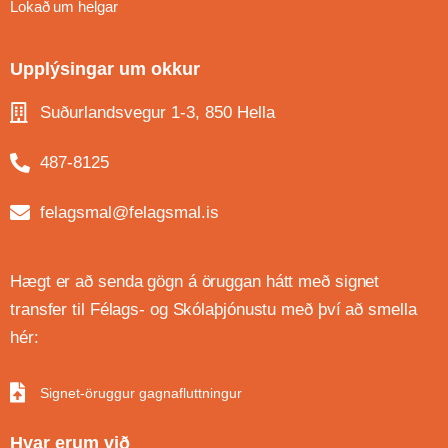
Lokað um helgar
Upplýsingar um okkur
Suðurlandsvegur 1-3, 850 Hella
487-8125
felagsmal@felagsmal.is
Hægt er að senda gögn á öruggan hátt með signet
transfer til Félags- og Skólaþjónustu með því að smella
hér:
Signet-öruggur gagnafluttningur
Hvar erum við