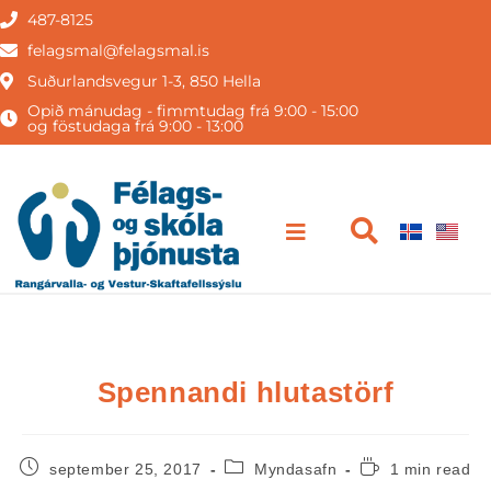
487-8125
felagsmal@felagsmal.is
Suðurlandsvegur 1-3, 850 Hella
Opið mánudag - fimmtudag frá 9:00 - 15:00
og föstudaga frá 9:00 - 13:00
Spennandi hlutastörf
september 25, 2017
Myndasafn
1 min read