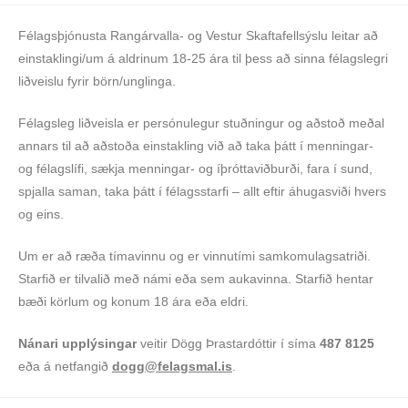
Félagsþjónusta Rangárvalla- og Vestur Skaftafellsýslu leitar að
einstaklingi/um á aldrinum 18-25 ára til þess að sinna félagslegri
liðveislu fyrir börn/unglinga.
Félagsleg liðveisla er persónulegur stuðningur og aðstoð meðal
annars til að aðstoða einstakling við að taka þátt í menningar-
og félagslífi, sækja menningar- og íþróttaviðburði, fara í sund,
spjalla saman, taka þátt í félagsstarfi – allt eftir áhugasviði hvers
og eins.
Um er að ræða tímavinnu og er vinnutími samkomulagsatriði.
Starfið er tilvalið með námi eða sem aukavinna. Starfið hentar
bæði körlum og konum 18 ára eða eldri.
Nánari upplýsingar
veitir Dögg Þrastardóttir í síma
487 8125
eða á netfangið
dogg@felagsmal.is
.