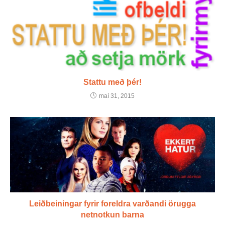
Stattu með þér!
maí 31, 2015
Leiðbeiningar fyrir foreldra varðandi örugga
netnotkun barna