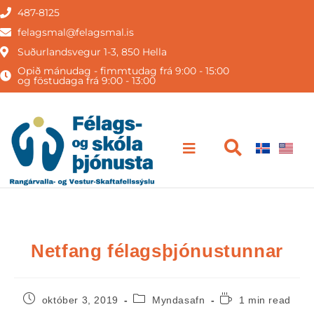
487-8125
felagsmal@felagsmal.is
Suðurlandsvegur 1-3, 850 Hella
Opið mánudag - fimmtudag frá 9:00 - 15:00
og föstudaga frá 9:00 - 13:00
Netfang félagsþjónustunnar
október 3, 2019
Myndasafn
1 min read