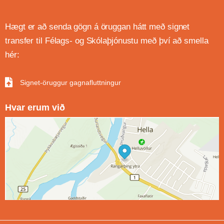
Hægt er að senda gögn á öruggan hátt með signet
transfer til Félags- og Skólaþjónustu með því að smella
hér:
Signet-öruggur gagnafluttningur
Hvar erum við