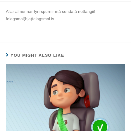
Allar almennar fyrirspurnir má senda á netfangið
felagsmal(hja)felagsmal.is.
YOU MIGHT ALSO LIKE